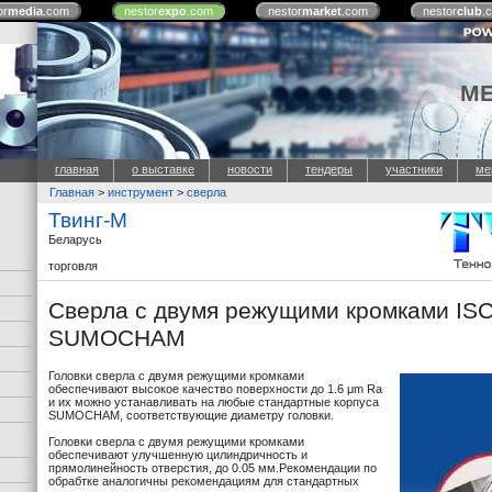
or
media
.com
nestor
expo
.com
nestor
market
.com
nestor
club
.
М
главная
о выставке
новости
тендеры
участники
ме
Главная
>
инструмент
>
сверла
Твинг-М
Беларусь
торговля
Сверла с двумя режущими кромками IS
SUMOCHAM
Головки сверла с двумя режущими кромками
обеспечивают высокое качество поверхности до 1.6 μm Ra
и их можно устанавливать на любые стандартные корпуса
SUMOCHAM, соответствующие диаметру головки.
Головки сверла с двумя режущими кромками
обеспечивают улучшенную цилиндричность и
прямолинейность отверстия, до 0.05 мм.Рекомендации по
обрабтке аналогичны рекомендациям для стандартных