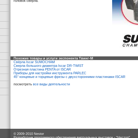
головок сверла.
Похожие товары и услуги экспонента Твинг-М
Свёрла Iscar SUMOCHAM
Сверла большого диаметра Iscar DR-TWIST
Отрезная пластина PENTA от ISCAR
Приборы для настройки инструмента PARLEC
45° концевые и торцевые фрезы с двухсторонними пластинами ISCAR
посмотреть
все виды деятельности
© 2009-2010 Nestor
Разработчик программого обеспечения виртуальных выставок -
"Нестор"