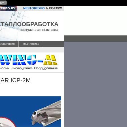
com
NESTOREXPO
& XX-EXPO
ЕТАЛЛООБРАБОТКА
виртуальная выставка
роприятия
статистика
CAR ICP-2M