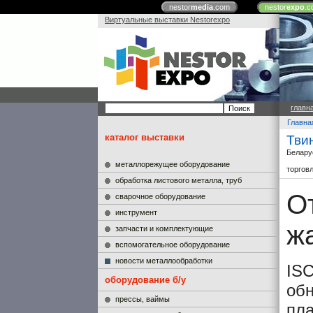
nestor
media
.com
nestor
expo
.c
Виртуальные выставки Nestorexpo
главн
Главна
каталог выставки
Тви
Белару
металлорежущее оборудование
торгов
обработка листового металла, труб
О
сварочное оборудование
инструмент
ж
запчасти и комплектующие
вспомогательное оборудование
новости металлообработки
IS
оборудование б/у
об
прессы, ваймы
пла