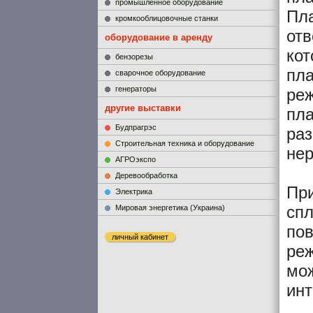
промышленное оборудование
Пл
кромкооблицовочные станки
от
оборудование в аренду
кот
бензорезы
пла
сварочное оборудование
генераторы
ре
другие выставки
пл
Будпрагрэс
раз
Строительная техника и оборудование
не
АГРОэкспо
Деревообработка
Пр
Электрика
спл
Мировая энергетика (Украина)
пов
личный кабинет
реж
мож
инт