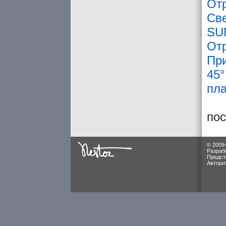
От
Св
SU
От
Пр
45°
пл
по
© 2009
Разраб
Предст
Автори