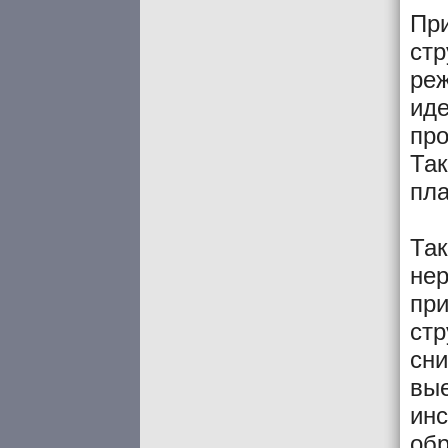
При
ст
ре
ид
про
Так
пла
Так
не
при
стр
сни
вые
инс
об