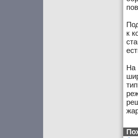
пов
По
к к
ста
ест
На 
шир
тип
ре
реш
жа
По