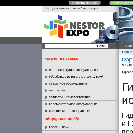
nestor
media
.com
nestor
expo
.c
Виртуальные выставки Nestorexpo
главн
Главна
каталог выставки
Фар
Белару
металлорежущее оборудование
торгов
обработка листового металла, труб
Г
сварочное оборудование
инструмент
и
запчасти и комплектующие
вспомогательное оборудование
новости металлообработки
Гид
оборудование б/у
и Г
прессы, ваймы
про