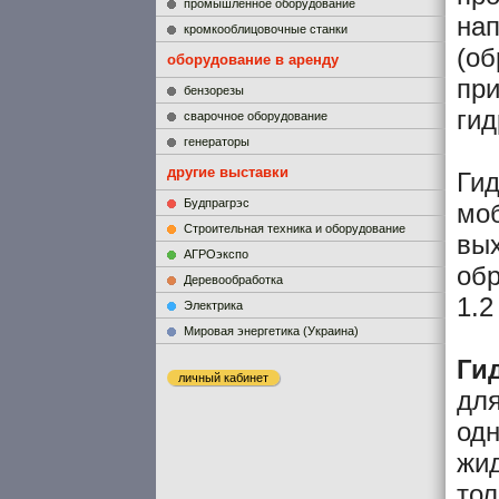
промышленное оборудование
нап
кромкооблицовочные станки
(об
оборудование в аренду
при
бензорезы
гид
сварочное оборудование
генераторы
другие выставки
Гид
Будпрагрэс
мо
Строительная техника и оборудование
вых
АГРОэкспо
обр
Деревообработка
1.2
Электрика
Мировая энергетика (Украина)
Ги
личный кабинет
для
одн
жид
тол