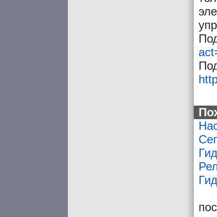
эле
упр
По
ac
Под
htt
По
На
Сеп
Ги
Рел
Ги
по