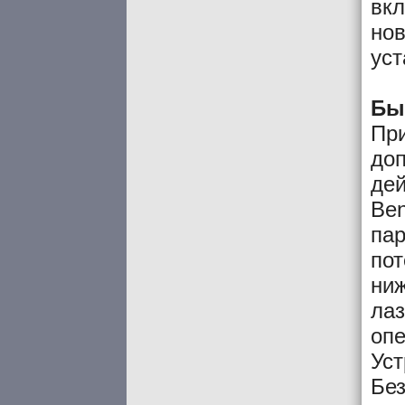
вкл
нов
уст
Бы
При
доп
дей
Ben
пар
пот
ниж
лаз
опе
Уст
Без