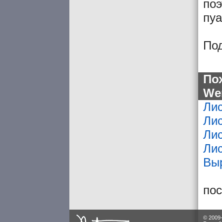
поэ
пуа
По
По
We
Лис
Лис
Ли
Ли
Выр
по
© 2009