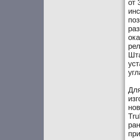
от 
инс
поз
раз
ока
ре
Шта
уст
угл
Для
изг
нов
Tru
ран
при