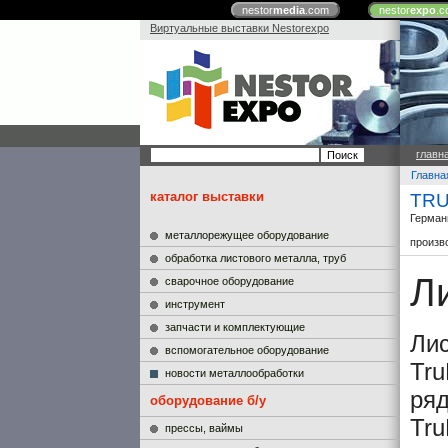
nestor
media
.com
nestor
expo
.c
Виртуальные выставки Nestorexpo
главн
Главна
каталог выставки
TRU
Герман
металлорежущее оборудование
произв
обработка листового металла, труб
Л
сварочное оборудование
инструмент
запчасти и комплектующие
Ли
вспомогательное оборудование
Tru
новости металлообработки
ря
оборудование б/у
Tru
прессы, ваймы