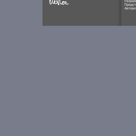
Разраб
Предст
Автори