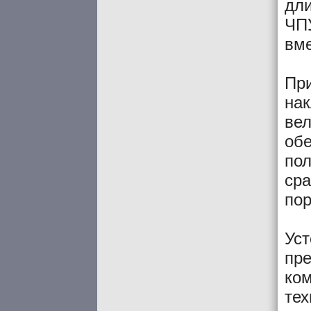
дли
ЧПУ
вме
При
нак
вел
обе
пол
сра
пор
Уст
пре
ком
тех