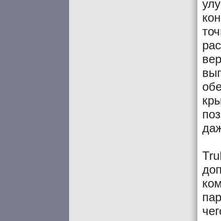
улу
кон
точ
рас
вер
вы
обе
кры
поз
даж
Tru
доп
ком
пар
чег