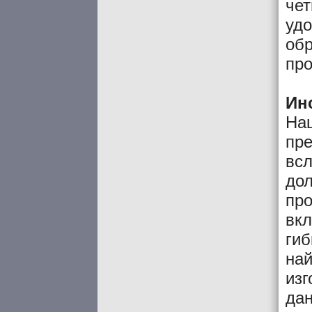
чет
удо
об
про
Ин
На
пре
всл
дол
пр
вкл
гиб
най
изг
да