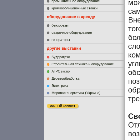
мож
промышленное оборудование
кромкооблицовочные станки
сам
оборудование в аренду
Вне
бензорезы
тог
сварочное оборудование
бо
генераторы
сл
другие выставки
ком
Будпрагрэс
угл
Строительная техника и оборудование
обо
АГРОэкспо
Деревообработка
поз
Электрика
обр
Мировая энергетика (Украина)
тре
личный кабинет
Св
Отл
воз