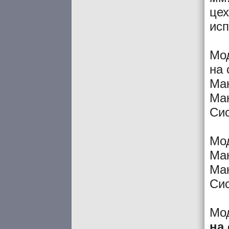
цех
исп
Мо
на 
Мак
Мак
Си
Мо
Мак
Мак
Си
Мод
на