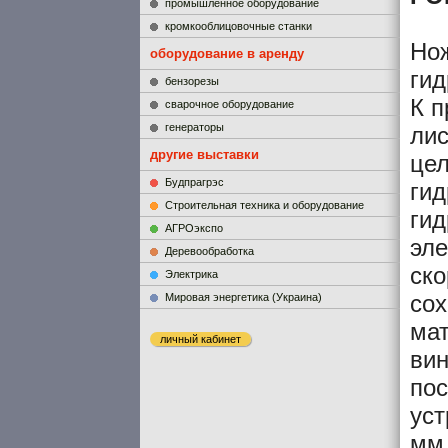
промышленное оборудование
кромкооблицовочные станки
Но
оборудование в аренду
гид
бензорезы
К п
сварочное оборудование
генераторы
лис
другие выставки
це
Будпрагрэс
гид
Строительная техника и оборудование
ги
АГРОэкспо
эле
Деревообработка
ско
Электрика
сох
Мировая энергетика (Украина)
мат
личный кабинет
вин
по
уст
мм.