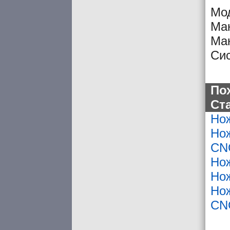
Мо
Мак
Мак
Си
По
Ст
Но
Но
CN
Но
Но
Но
CN