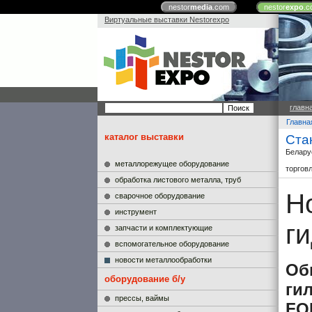
nestor
media
.com
nestor
expo
.c
Виртуальные выставки Nestorexpo
главн
Главна
каталог выставки
Ста
Белару
металлорежущее оборудование
торгов
обработка листового металла, труб
Н
сварочное оборудование
инструмент
г
запчасти и комплектующие
вспомогательное оборудование
новости металлообработки
Об
оборудование б/у
ги
прессы, ваймы
FO