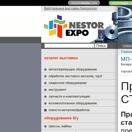
nestor
media
.com
nestor
expo
.c
Виртуальные выставки Nestorexpo
главн
Главна
каталог выставки
МП-
Белару
металлорежущее оборудование
торгов
обработка листового металла, труб
П
сварочное оборудование
инструмент
C
запчасти и комплектующие
вспомогательное оборудование
новости металлообработки
Пр
оборудование б/у
ста
прессы, ваймы
пре