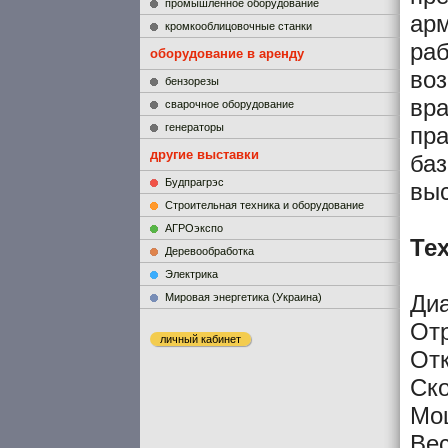
промышленное оборудование
арм
кромкооблицовочные станки
раб
оборудование в аренду
воз
бензорезы
вра
сварочное оборудование
генераторы
пра
другие выставки
баз
Будпрагрэс
выс
Строительная техника и оборудование
АГРОэкспо
Те
Деревообработка
Электрика
Диа
Мировая энергетика (Украина)
Отр
личный кабинет
Отк
Ско
Мощ
Вес