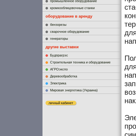
промышленное оборудование
ст
кромкооблицовочные станки
кон
оборудование в аренду
тер
бензорезы
для
сварочное оборудование
генераторы
на
другие выставки
Будпрагрэс
Пол
Строительная техника и оборудование
для
АГРОэкспо
нап
Деревообработка
зап
Электрика
воз
Мировая энергетика (Украина)
нак
личный кабинет
Эле
про
син