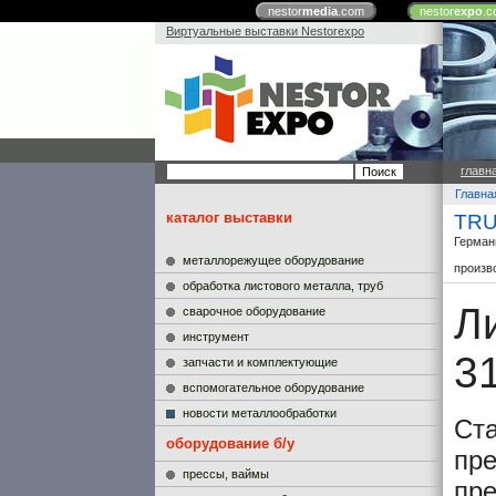
nestor
media
.com
nestor
expo
.c
Виртуальные выставки Nestorexpo
главн
Главна
каталог выставки
TRU
Герман
металлорежущее оборудование
произв
обработка листового металла, труб
Л
сварочное оборудование
инструмент
3
запчасти и комплектующие
вспомогательное оборудование
новости металлообработки
Ста
оборудование б/у
пре
прессы, ваймы
пре