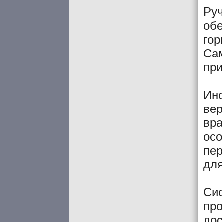
Ру
обе
гор
Са
при
Ин
вер
вра
осо
пе
для
Си
про
дос