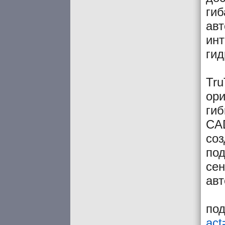
гиб
авт
инт
гид
Tru
ор
гиб
CAD
со
под
сен
авт
по
ac