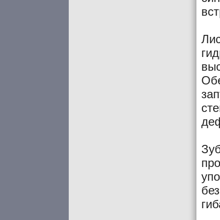
вст
Лис
гид
выс
Об
зап
сте
де
Зуб
про
упо
без
гиб