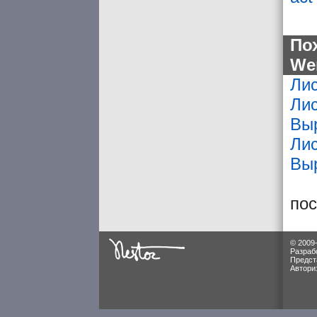
По
We
Ли
Ли
Выр
Лис
Выр
по
© 2009
Разраб
Предст
Автори