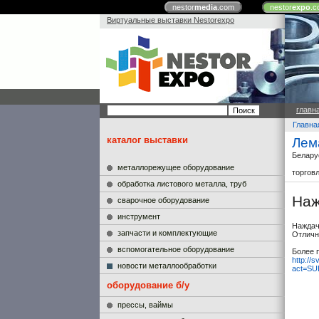
nestor
media
.com
nestor
expo
.c
Виртуальные выставки Nestorexpo
главн
Главна
каталог выставки
Лем
Белару
металлорежущее оборудование
торгов
обработка листового металла, труб
Наж
сварочное оборудование
инструмент
Наждач
запчасти и комплектующие
Отличн
вспомогательное оборудование
Более 
http://s
новости металлообработки
act=SU
оборудование б/у
прессы, ваймы