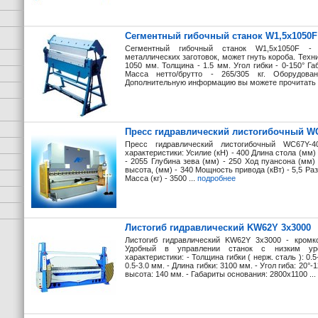
Сегментный гибочный станок W1,5х1050F
Сегментный гибочный станок W1,5х1050F - 
металлических заготовок, может гнуть короба. Техн
1050 мм. Толщина - 1.5 мм. Угол гибки - 0-150° Га
Масса нетто/брутто - 265/305 кг. Оборудов
Дополнительную информацию вы можете прочитать н
Пресс гидравлический листогибочный WC
Пресс гидравлический листогибочный WC67Y-4
характеристики: Усилие (кН) - 400 Длина стола (мм
- 2055 Глубина зева (мм) - 250 Ход пуансона (мм) 
высота, (мм) - 340 Мощность привода (кВт) - 5,5 Ра
Масса (кг) - 3500 ...
подробнее
Листогиб гидравлический KW62Y 3x3000
Листогиб гидравлический KW62Y 3x3000 - кромко
Удобный в управлении станок с низким ур
характеристики: - Толщина гибки ( нерж. сталь ): 0.5
0.5-3.0 мм. - Длина гибки: 3100 мм. - Угол гиба: 20°-1
высота: 140 мм. - Габариты основания: 2800х1100 ...