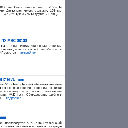
 1600 мм Сопротивление листа: 235 мПа
 мм Дистанция между валками: 125 мм
.5х2 кВт Нужно что-то другое ? Поищи ...
ЧПУ MBC-08100
мм Расстояние между колоннами: 2050 мм
. высота до пуансона: 450 мм Мощность
? Посмотри ...
подробнее
ЧПУ MVD Inan
мы MVD Inan (Турция) обладают высокой
чностью выполнения операций по гибке
во производство и хорошая клиентская
ании MVD Inan . Оборудование удобно в
 ...
подробнее
000
00 производятся в КНР по итальянской
ссы имеют высококачественную сварную