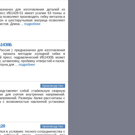
азначен для изготовления деталей из
ресс ИБ1428-01 имеет усилие 63 тонны и
а позволяют производить гибку металла в
он и шестиручьевая матрица позволяют
стов. Длина ...
подробнее
Б1430Б
оссия ) предназначен для изготовления
о проката методом холодной гибки в
й пресс гидравлический ИБ1430Б может
 штамповку, пробивку отверстий и пазов.
уна для ...
подробнее
производство
редставляет собой стабильную сварную
ке для снятия внутренних напряжений.
напряжений. Размеры балки рассчитаны с
 с возможностью наклонной установки:
120
производство
лся в условиях тесного сотрудничества с