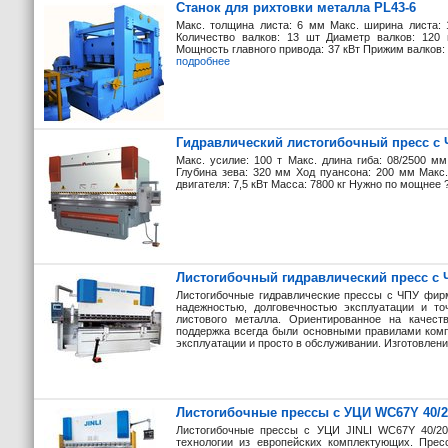
Станок для рихтовки металла PL43-6
Макс. толщина листа: 6 мм Макс. ширина листа:
Количество валков: 13 шт Диаметр валков: 120
Мощность главного привода: 37 кВт Прижим валков: 1
подробнее
Гидравлический листогибочный пресс с 
Макс. усилие: 100 т Макс. длина гиба: 08/2500 
Глубина зева: 320 мм Ход пуансона: 200 мм Макс
двигателя: 7,5 кВт Масса: 7800 кг Нужно по мощнее 
Листогибочный гидравлический пресс с 
Листогибочные гидравлические прессы с ЧПУ фир
надежностью, долговечностью эксплуатации и то
листового металла. Ориентированное на качест
поддержка всегда были основными правилами комп
эксплуатации и просто в обслуживании. Изготовление
Листогибочные прессы с УЦИ WC67Y 40/2
Листогибочные прессы с УЦИ JINLI WC67Y 40/20
технологии из европейских комплектующих. Пре