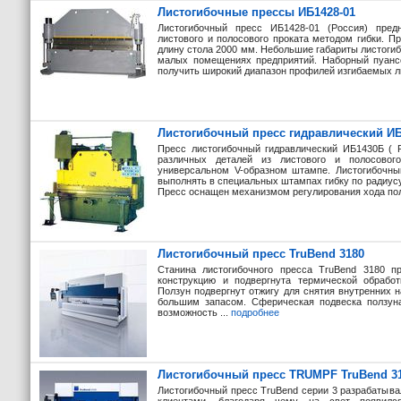
Листогибочные прессы ИБ1428-01
Листогибочный пресс ИБ1428-01 (Россия) предн
листового и полосового проката методом гибки. П
длину стола 2000 мм. Небольшие габариты листогиб
малых помещениях предприятий. Наборный пуанс
получить широкий диапазон профилей изгибаемых ли
Листогибочный пресс гидравлический И
Пресс листогибочный гидравлический ИБ1430Б ( Р
различных деталей из листового и полосовог
универсальном V-образном штампе. Листогибочны
выполнять в специальных штампах гибку по радиусу,
Пресс оснащен механизмом регулирования хода полз
Листогибочный пресс TruBend 3180
Станина листогибочного пресса TruBend 3180 п
конструкцию и подвергнута термической обработ
Ползун подвергнут отжигу для снятия внутренних 
большим запасом. Сферическая подвеска ползуна
возможность ...
подробнее
Листогибочный пресс TRUMPF TruBend 3
Листогибочный пресс TruBend серии 3 разрабатыва