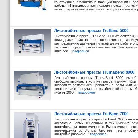
конструкцию, эффективно гасящую вибрации и об
работы. Интегрированная гидравлическая трансм
имеет широкий диапазон скоростей при стабильной р
Листогибочные прессы TruBend 5000
Листогибочные прессы TruBend 5000 относятся к H
цилиндрами вместо 2-х обеспечивают двойну
распределению давления по всей длине рабочего 
уменьшает время выполнения циклов. Конструкцие
вниз 220 ...
подробнее
Листогибочные прессы TrumaBend 8000
Листогибочные прессы TrumaBend 8000 имеебт
свободно выбирають усилие пресса и длину гибки.
позволяют возможность работать с большими и 
листы и также получать полки большой высоты. Ус
гиба от 2050 ...
подробнее
Листогибочные прессы TruBend 7000
Листогибочные прессы cерии TruBend 7000 - первы
абсолютно новых инновации и технических во
сертификатом эргономичности. Высокомоментные э
перемещения до 3,5 раз быстрее, чем у обычн
настройка рабочего ...
подробнее