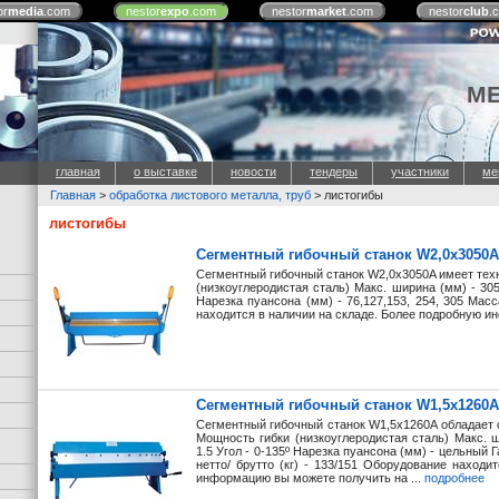
or
media
.com
nestor
expo
.com
nestor
market
.com
nestor
club
.
М
главная
о выставке
новости
тендеры
участники
ме
Главная
>
обработка листового металла, труб
> листогибы
листогибы
Сегментный гибочный станок W2,0х3050A
Сегментный гибочный станок W2,0х3050A имеет тех
(низкоуглеродистая сталь) Макс. ширина (мм) - 305
Нарезка пуансона (мм) - 76,127,153, 254, 305 Масс
находится в наличии на складе. Более подробную ин
Сегментный гибочный станок W1,5х1260A
Сегментный гибочный станок W1,5х1260A обладает
Мощность гибки (низкоуглеродистая сталь) Макс. 
1.5 Угол - 0-135º Нарезка пуансона (мм) - цельный 
нетто/ брутто (кг) - 133/151 Оборудование наход
информацию вы можете получить на ...
подробнее