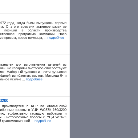
972 года, когда были выпущены первые
ла. С этого времени активное развитие
 позиции в области производства
одственная программа компании Haco
е прессы, пресс ножницы, ...
подробнее
азначен для изготовления деталей из
большие габариты листогиба способствуют
ях. Наборный пуансон и шести ручьевая
офилей изгибаемых листов. Матрица 6-ти
льное усилие ...
подробнее
3200
 производятся в КНР по итальянской
огибочные прессы c УЦИ WC67К 160/3200
цию, эффективно гасящую вибрации и
ты. Листогибочные прессы c УЦИ WC67К
 трансмиссионной ...
подробнее