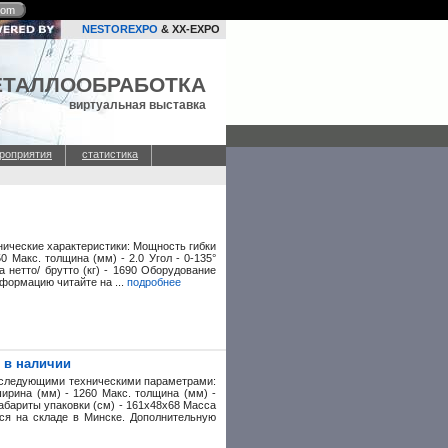
com
NESTOREXPO
& XX-EXPO
ЕТАЛЛООБРАБОТКА
виртуальная выставка
роприятия
статистика
нические характеристики: Мощность гибки
0 Макс. толщина (мм) - 2.0 Угол - 0-135°
а нетто/ брутто (кг) - 1690 Оборудование
формацию читайте на ...
подробнее
 в наличии
 следующими техническими параметрами:
ширина (мм) - 1260 Макс. толщина (мм) -
Габариты упаковки (см) - 161х48х68 Масса
ится на складе в Минске. Дополнительную