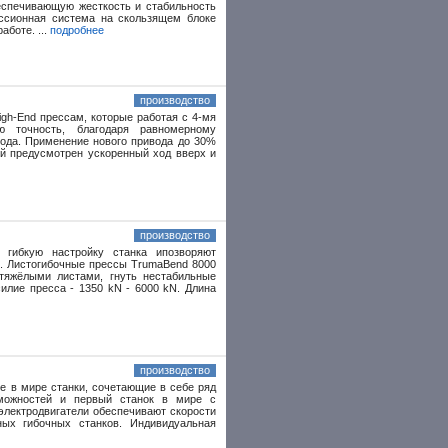
еспечивающую жесткость и стабильность
иссионная система на скользящем блоке
аботе. ...
подробнее
производство
igh-End прессам, которые работая с 4-мя
ю точность, благодаря равномерному
хода. Применение нового привода до 30%
й предусмотрен ускоренный ход вверх и
производство
 гибкую настройку станка ипозворяют
 . Листогибочные прессы TrumaBend 8000
тяжёлыми листами, гнуть нестабильные
илие пресса - 1350 kN - 6000 kN. Длина
производство
е в мире станки, сочетающие в себе ряд
зможностей и первый станок в мире с
лектродвигатели обеспечивают скорости
ых гибочных станков. Индивидуальная