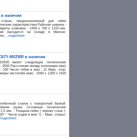
 в наличии
станок, предназначенный для гибки
ические характеристики Рабочая ширина -
бариты упаковки - 1450 х 700 х 1310 мм.
ание находится на складе в Минске.
а ...
подробнее
67Y-40/2500 в наличии
0/2500 имеет следующие технические
) - 2500 Расстояние между колоннами (мм)
- 100 Число гибов в мин - 11 Макс. откр.
змеры листогиба (мм) - 2560 х 1200 х 1920
гибочный станок с поворотной балкой.
овнем шума. Основные технические
-1.5 мм. - Толщина гибки ( черная сталь ):
20° - Число ходов в мин: 5. - Макс. открыт.
подробнее