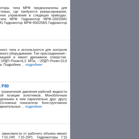
моторы типа МРФ предназначены для
стемах, где требуются реверсирование,
нное управление в следящих приводах.
типа МРФ: Гидромотор МРФ-100/25М1
М1 Гидромотор МРФ-400/25М1 Гидромотор
ного типа и используются для контроля
иного оборудования. Тип присоединения--
кацией и имеет дренажное отверстие.
--1РДП–Рном=6,3 МПа; --2РДП–Рном=10,0
. Подробнее ...
подробнее
 Р80
 ограничения давления рабочей жидкости
ной позиции золотников. Моноблочные
ещенными в нем параллельно друг другу
Oсновные показатели: Конструктивное
динительные ...
подробнее
в зависимости от рабочего объема имеют
, Г15-24Р, Г15-25Р). Гидромоторы Г15