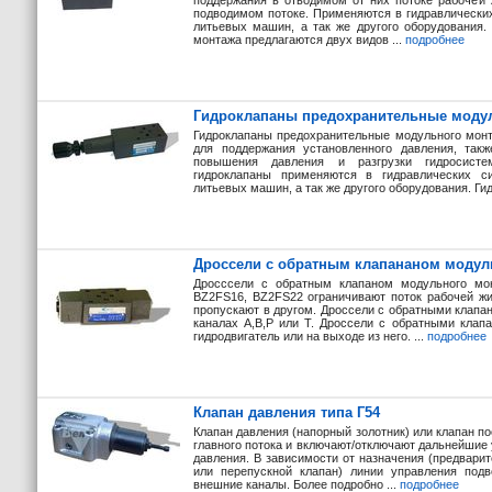
поддержания в отводимом от них потоке рабочей 
подводимом потоке. Применяются в гидравлических
литьевых машин, а так же другого оборудования.
монтажа предлагаются двух видов ...
подробнее
Гидроклапаны предохранительные моду
Гидроклапаны предохранительные модульного мон
для поддержания установленного давления, такж
повышения давления и разгрузки гидросисте
гидроклапаны применяются в гидравлических си
литьевых машин, а так же другого оборудования. Ги
Дроссели с обратным клапананом модул
Дросссели с обратным клапаном модульного мо
BZ2FS16, BZ2FS22 ограничивают поток рабочей жи
пропускают в другом. Дроссели с обратными клап
каналах А,В,Р или Т. Дроссели с обратными клап
гидродвигатель или на выходе из него. ...
подробнее
Клапан давления типа Г54
Клапан давления (напорный золотник) или клапан п
главного потока и включают/отключают дальнейшие 
давления. В зависимости от назначения (предвари
или перепускной клапан) линии управления подв
внешние каналы. Более подробно ...
подробнее