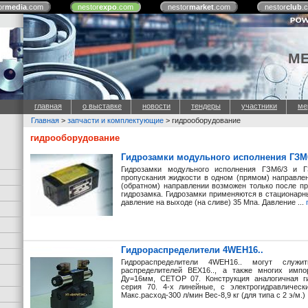
or
media
.com
nestor
expo
.com
nestor
market
.com
nestor
club
.
М
главная
о выставке
новости
тендеры
участники
ме
Главная
>
запчасти и комплектующие
> гидрооборудование
гидрооборудование
Гидрозамки модульного исполнения ГЗМ6
Гидрозамки модульного исполнения ГЗМ6/3 и Г
пропускания жидкости в одном (прямом) направле
(обратном) направлении возможен только после пр
гидрозамка. Гидрозамки применяются в стационар
давление на выходе (на сливе) 35 Мпа. Давление ...
Гидрораспределители 4WEH16..
Гидрораспределители 4WEH16.. могут служ
распределителей ВЕХ16.., а также многих имп
Ду=16мм, СЕТОР 07. Конструкция аналогичная ги
серия 70. 4-х линейные, с электрогидравлическ
Макс.расход-300 л/мин Вес-8,9 кг (для типа с 2 э/м.) 