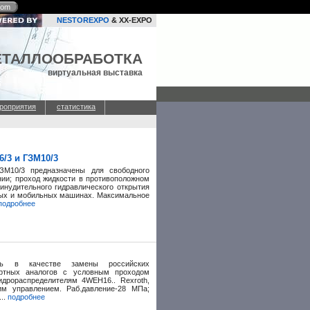
com
NESTOREXPO
& XX-EXPO
ЕТАЛЛООБРАБОТКА
виртуальная выставка
роприятия
статистика
/3 и ГЗМ10/3
ЗМ10/3 предназначены для свободного
нии; проход жидкости в противоположном
инудительного гидравлического открытия
ных и мобильных машинах. Максимальное
подробнее
ить в качестве замены российских
ортных аналогов с условным проходом
дрораспределителям 4WEH16.. Rexroth,
им управлением. Раб.давление-28 МПа;
...
подробнее