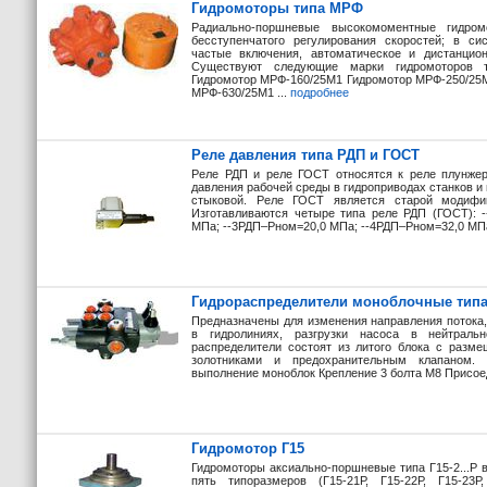
Гидромоторы типа МРФ
Радиально-поршневые высокомоментные гидро
бесступенчатого регулирования скоростей; в си
частые включения, автоматическое и дистанцио
Существуют следующие марки гидромоторов 
Гидромотор МРФ-160/25М1 Гидромотор МРФ-250/25
МРФ-630/25М1 ...
подробнее
Реле давления типа РДП и ГОСТ
Реле РДП и реле ГОСТ относятся к реле плунжер
давления рабочей среды в гидроприводах станков и 
стыковой. Реле ГОСТ является старой модифи
Изготавливаются четыре типа реле РДП (ГОСТ): 
МПа; --3РДП–Рном=20,0 МПа; --4РДП–Рном=32,0 МПа
Гидрораспределители моноблочные типа
Предназначены для изменения направления потока,
в гидролиниях, разгрузки насоса в нейтраль
распределители состоят из литого блока с разм
золотниками и предохранительным клапаном. 
выполнение моноблок Крепление 3 болта M8 Присое
Гидромотор Г15
Гидромоторы аксиально-поршневые типа Г15-2...Р 
пять типоразмеров (Г15-21Р, Г15-22Р, Г15-23Р