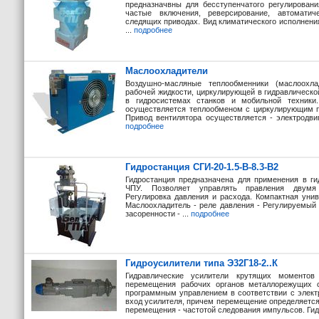
предназначвны для бесступенчатого регу­лирован
частые включения, реверсирование, автомати
следящих приводах. Вид климатического исполнени
...
подробнее
Маслоохладители
Воздушно-масляные теплообменники (маслоохл
рабочей жидкости, циркулирующей в гидравлическ
в гидросистемах станков и мобильной техники.
осуществляется теплообменом с циркулирующим п
Привод вентилятора осуществляется - электродвиг
подробнее
Гидростанция СГИ-20-1.5-В-8.3-В2
Гидростанция предназначена для применения в г
ЧПУ. Позволяет управлять правления двумя г
Регулировка давления и расхода. Компактная унив
Маслоохладитель - реле давления - Регулируемый
засоренности - ...
подробнее
Гидроусилители типа Э32Г18-2..К
Гидравлические усилители крутящих моментов
перемещения рабочих органов металлорежущих 
программным управлением в соответствии с элек
вход усилителя, причем перемещение определяется
перемещения - частотой следования импульсов. Гид