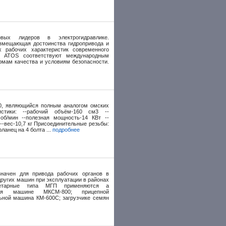
ых лидеров в электрогидравлике.
овмещающая достоинства гидропривода и
х рабочих характеристик современного
ты ATOS соответствуют международным
ормам качества и условиям безопасности.
0, являющийся полным аналогом омских
истики: --рабочий объём-160 см3 --
об/мин --полезная мощность-14 КВт --
--вес-10,7 кг Присоединительные резьбы:
ланец на 4 болта ...
подробнее
начен для привода рабочих органов в
других машин при эксплуатации в районах
нетарные типа МГП применяются а
льная машине МКСМ-800; прицепной
ьной машина КМ-600С; загрузчике семян