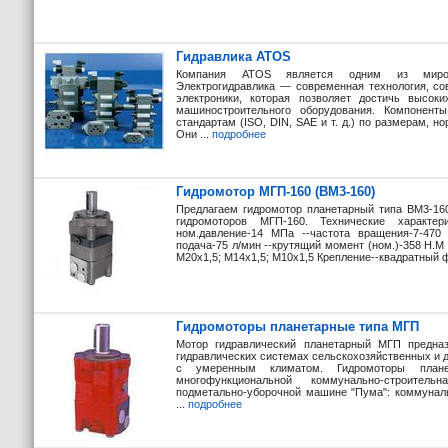
Гидравлика ATOS
Компания ATOS является одним из миров
Электрогидравлика — современная технология, с
электроники, которая позволяет достичь высоки
машиностроительного оборудования. Компонен
стандартам (ISO, DIN, SAE и т. д.) по размерам, н
Они ...
подробнее
Гидромотор МГП-160 (ВМ3-160)
Предлагаем гидромотор планетарный типа ВМ3-16
гидромоторов МГП-160. Технические характер
ном.давление-14 МПа --частота вращения-7-470 
подача-75 л/мин --крутящий момент (ном.)-358 Н.М 
М20х1,5; М14х1,5; М10х1,5 Крепление--квадратный ф
Гидромоторы планетарные типа МГП
Мотор гидравлический планетарный МГП предназ
гидравлических системах сельскохозяйственных и 
с умеренным климатом. Гидромоторы пла
многофункциональной коммунально-строите
подметально-уборочной машине "Пума": коммунал
...
подробнее