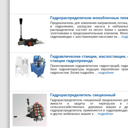
Гидрораспределители моноблочные типа
Предназначены для изменения направления потока,
в гидролиниях, разгрузки насоса в нейтраль
распределители состоят из литого блока с разм
золотниками и предохранительным клапаном. Моно
гидроприводах с шестеренными насосами на ...
под
Гидравлические станции, маслостанции, 
станции гидропривода
Проектирование гидравлических гидростанций, гидр
базе гидроаппаратуры ведущих европейских прои
гидросистем. Более подробно ...
подробнее
Гидрораспределитель секционный
Гидрораспределитель секционный предназначен дл
жикости и защиты от перегрузок в гидр
сельскохозяйственных, дорожных машин и др
гидрораспределитель применяется в гидропривода
и других мобильных машин и ...
подробнее