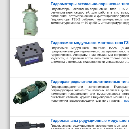
Гидромоторы аксиально-поршневые типа
Гидромоторы аксиально-поршневые типа Г15-2
регулирования скоростей; для работы в системах
включения, автоматическое и дистанционное упра
Гидромоторы Г15-2 работают на минеральном мас
температуре масла от 10 до 60 С и температуре окр
Гидрозамок модульного монтажа типа ГЗ
Гидрозамок модульного монтажа BZ2S (анал
предназначены для герметичного запирания полосте
гидросистеме. Аппараты с минимальным сопротивл
жидкости, а обратный поток возможен только посл
элемента с помощью гидравлически управляемого .
Гидрораспределители золотниковые типа 1
Гидрораспределители золотниковые Гидрорас
регулирующим элементом которых является цилин
изменения направления или пуска-останова пото
системах станков, других стационарных машин с 
исполнения гидрораспределители могут иметь ...
по
Гидроклапаны редукционные модульног
Гидроклапаны редукционные модульного монтажа