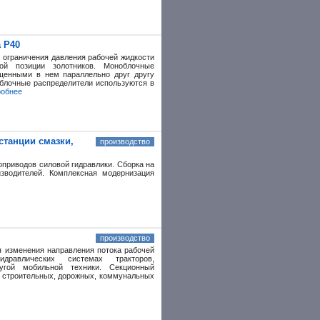
 Р40
 ограничения давления рабочей жидкости
ной позиции золотников. Моноблочные
ещенными в нем параллельно друг другу
блочные распределители используются в
робнее
станции смазки,
производство
оприводов силовой гидравлики. Сборка на
зводителей. Комплексная модернизация
производство
я изменения направления потока рабочей
авлических системах тракторов,
угой мобильной техники. Секционный
х строительных, дорожных, коммунальных