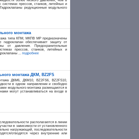
жидкости более низкого давления, чем в
 системах прессов, станков, литейных и
 Гидроклапаны редукционные модульного
льного монтажа
тажа типа КПМ, МКПВ МР предназначены
е гидроклапан обеспечивает защиту от
мы от давления. Предохранительные
стемах прессов, станков, литейных и
дроклапаны ...
подробнее
ьного монтажа ДКМ, BZ2FS
нтажа ДКМ6, ДКМ10, BZ2FS6, BZ2FS10,
дкости в одном направлении и свободно
анами модульного монтажа размещаются в
анами могут устанавливаться на входе в
оследовательности располагаются в линии
участки в зависимости от установленного
тельно нагружающий, последовательности
одятся/отводятся через внутренние или