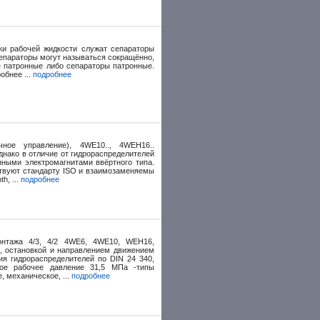
ки рабочей жидкости служат сепараторы
сепараторы могут называться сокращённо,
 патронные либо сепараторы патронные.
обнее ...
подробнее
чное управление), 4WE10.., 4WEH16..
днако в отличие от гидрораспределителей
ными электромагнитами ввёртного типа.
твуют стандарту ISO и взаимозаменяемы
h, ...
подробнее
онтажа 4/3, 4/2 4WE6, 4WE10, WEH16,
 остановкой и направлением движением
ия гидрораспределителей по DIN 24 340,
ое рабочее давление 31,5 МПа -типы
, механическое, ...
подробнее