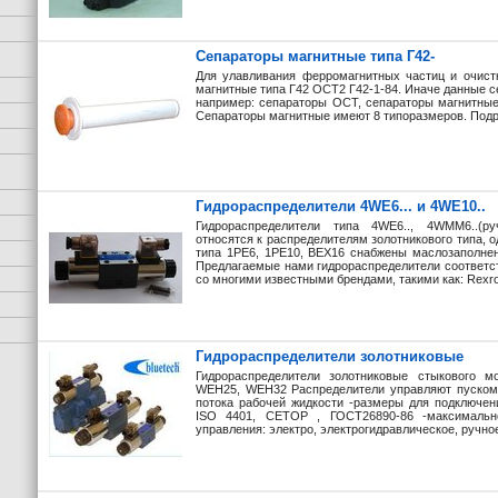
Сепараторы магнитные типа Г42-
Для улавливания ферромагнитных частиц и очист
магнитные типа Г42 ОСТ2 Г42-1-84. Иначе данные 
например: сепараторы ОСТ, сепараторы магнитные
Сепараторы магнитные имеют 8 типоразмеров. Подр
Гидрораспределители 4WE6... и 4WE10..
Гидрораспределители типа 4WE6.., 4WMM6..(ру
относятся к распределителям золотникового типа, о
типа 1РЕ6, 1РЕ10, ВЕХ16 снабжены маслозаполнен
Предлагаемые нами гидрораспределители соответс
со многими известными брендами, такими как: Rexrot
Гидрораспределители золотниковые
Гидрораспределители золотниковые стыкового м
WEH25, WEH32 Распределители управляют пуском,
потока рабочей жидкости -размеры для подключен
ISO 4401, CETOP , ГОСТ26890-86 -максимальн
управления: электро, электрогидравлическое, ручное