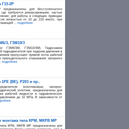
 Г15-2Р
Р предназначены для бесступенчатого
, где требуются реверсирование, частые
вление; для работы в следящих приводах
ле вязкостью от 10 до 220 мм2/с, при
ужающей ...
подробнее
М6/3, ГЗМ10/3
ог ГЗМ6/3М, ГЗМ10/3М). Гидрозамки
й гидродвигателя при падении давления в
ением пропускают прямой поток рабочей
е принудительного открывания запорного
..
подробнее
РЕ (ВЕ), Р203 и пр..
пределители золотниковые, запорно-
дрический золотник, предназначены для
ка рабочей жидкости в гидравлических
давлением до 32 МПа. В зависимости от
дробнее
о монтажа типа КРМ, МКРВ МР
 типа КРМ, МКРВ МР предназначены для