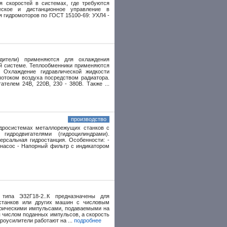
ия скоростей в системах, где требуются
ческое и дистанционное управление в
я гидромоторов по ГОСТ 15100-69: УХЛ4 -
адители) применяются для охлаждения
ой системе. Теплообменники применяются
 Охлаждение гидравлической жидкости
отоком воздуха посредством радиатора.
ателем 24В, 220В, 230 - 380В. Также ...
производство
идросистемах металлорежущих станков с
идродвигателями (гидроцилиндрами).
ерсальная гидростанция. Особенности: -
 насос - Напорный фильтр с индикатором
 типа Э32Г18-2..К предназначены для
станков или других машин с числовым
трическими импульсами, подаваемыми на
 числом поданных импульсов, а скорость
роусилители работают на ...
подробнее