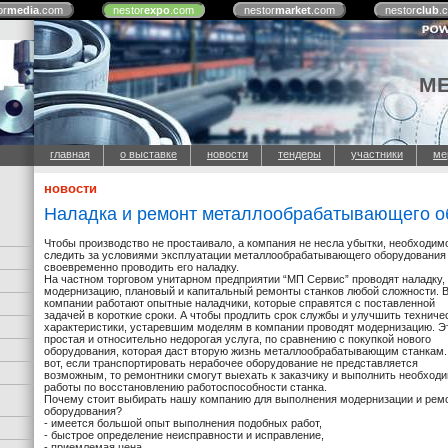
or
media
.com
nestor
expo
.com
nestor
market
.com
nestor
club
.
М
главная
о выставке
новости
тендеры
участники
ме
новости
Наладка и ремонт металлообрабатывающего о
Чтобы производство не простаивало, а компания не несла убытки, необходим
следить за условиями эксплуатации металлообрабатывающего оборудования
своевременно проводить его наладку.
На частном торговом унитарном предприятии “МП Сервис” проводят наладку,
модернизацию, плановый и капитальный ремонты станков любой сложности. 
компании работают опытные наладчики, которые справятся с поставленной
задачей в короткие сроки. А чтобы продлить срок службы и улучшить техниче
характеристики, устаревшим моделям в компании проводят модернизацию. Э
простая и относительно недорогая услуга, по сравнению с покупкой нового
оборудования, которая даст вторую жизнь металлообрабатывающим станкам.
вот, если транспортировать нерабочее оборудование не представляется
возможным, то ремонтники смогут выехать к заказчику и выполнить необход
работы по восстановлению работоспособности станка.
Почему стоит выбирать нашу компанию для выполнения модернизации и рем
оборудования?
- имеется большой опыт выполнения подобных работ,
- быстрое определение неисправности и исправление,
- приемлемая цена.