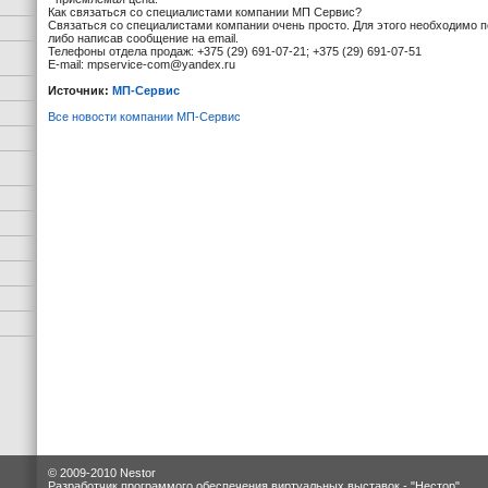
Как связаться со специалистами компании МП Сервис?
Связаться со специалистами компании очень просто. Для этого необходимо 
либо написав сообщение на email.
Телефоны отдела продаж: +375 (29) 691-07-21; +375 (29) 691-07-51
E-mail: mpservice-com@yandex.ru
Источник:
МП-Сервис
Все новости компании МП-Сервис
© 2009-2010 Nestor
Разработчик программого обеспечения виртуальных выставок -
"Нестор"