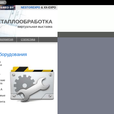
com
NESTOREXPO
& XX-EXPO
ЕТАЛЛООБРАБОТКА
виртуальная выставка
роприятия
статистика
борудования
о
 и
В
ские
та
 А
имые
онта