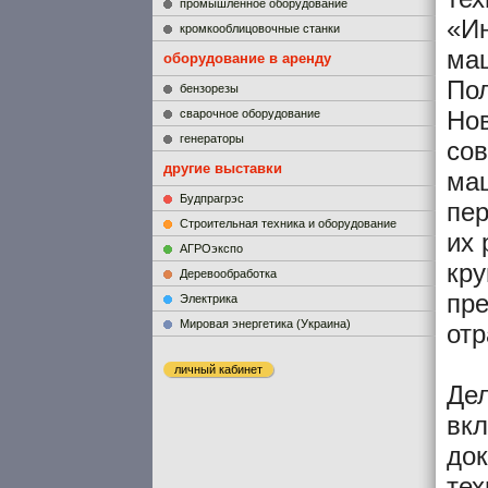
промышленное оборудование
«Ин
кромкооблицовочные станки
маш
оборудование в аренду
Пол
бензорезы
Нов
сварочное оборудование
генераторы
сов
другие выставки
маш
Будпрагрэс
пер
Строительная техника и оборудование
их 
АГРОэкспо
кру
Деревообработка
пр
Электрика
Мировая энергетика (Украина)
отр
личный кабинет
Дел
вкл
до
тех