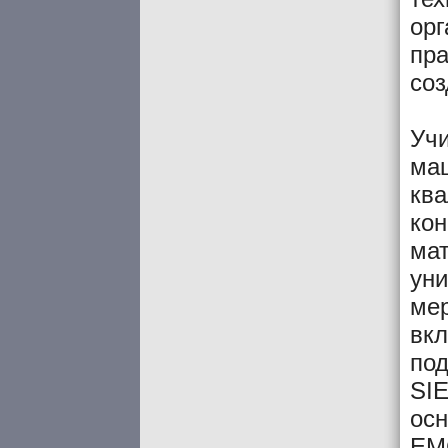
орг
пра
соз
Учи
маш
ква
ко
мат
уни
мер
вкл
под
SIE
ос
EM