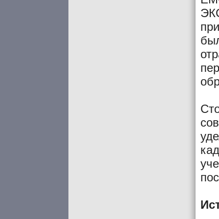
ЭКС
при
бы
отр
пер
обр
Сто
сов
уде
кад
уч
пос
Ис