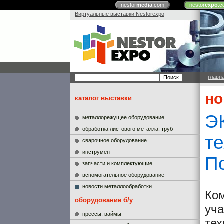
nestor
media
.com
nestor
expo
.c
Виртуальные выставки Nestorexpo
главн
но
каталог выставки
Э
металлорежущее оборудование
обработка листового металла, труб
т
сварочное оборудование
инструмент
П
запчасти и комплектующие
вспомогательное оборудование
новости металлообработки
Ко
оборудование б/у
уча
прессы, ваймы
те