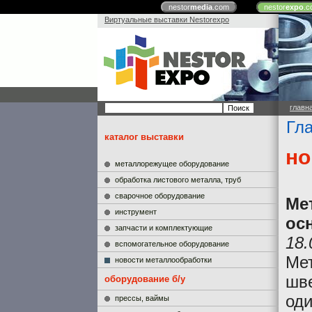
nestor
media
.com
nestor
expo
.c
Виртуальные выставки Nestorexpo
главн
Гл
каталог выставки
но
металлорежущее оборудование
обработка листового металла, труб
сварочное оборудование
Ме
инструмент
ос
запчасти и комплектующие
18.
вспомогательное оборудование
Ме
новости металлообработки
шв
оборудование б/у
оди
прессы, ваймы