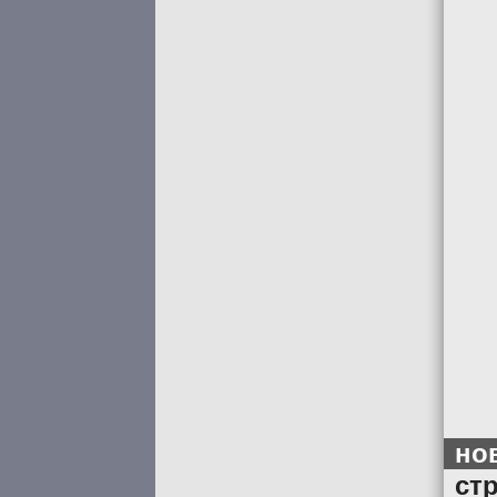
но
ст