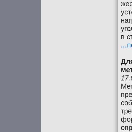
жес
уст
наг
уго
в с
...
Дл
ме
17.
Ме
пре
соб
тр
фо
опр