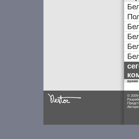
Бе
По
Бе
Бе
Бе
Бе
се
ко
время
© 2009
Разраб
Предст
Автори