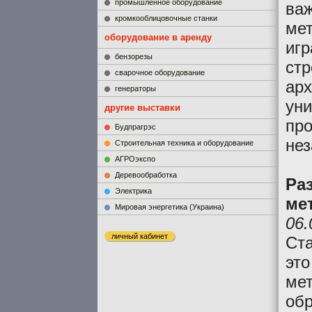
промышленное оборудование
ва
кромкооблицовочные станки
мет
оборудование в аренду
игр
бензорезы
стр
сварочное оборудование
арх
генераторы
уни
другие выставки
про
Будпрагрэс
не
Строительная техника и оборудование
АГРОэкспо
Деревообработка
Ра
Электрика
ме
Мировая энергетика (Украина)
06.
личный кабинет
Ста
это
мет
об