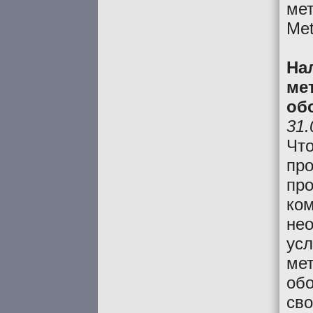
мет
Met
На
ме
об
31.
Чт
про
про
ком
нео
усл
ме
обо
сво