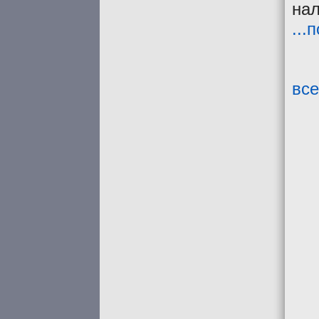
нал
...
все