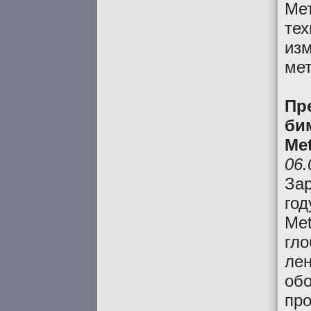
Ме
тех
из
ме
Пр
би
Met
06.
Зар
год
Met
гл
лен
обо
про